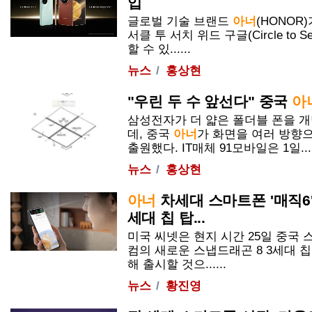
입
글로벌 기술 브랜드
아너
(HONOR
서클 투 서치 위드 구글(Circle to Sea
할 수 있......
뉴스
홍상현
"우린 두 수 앞선다" 중국
아
삼성전자가 더 얇은 폴더블 폰을 
데, 중국
아너
가 화면을 여러 방향
출원했다. IT매체 91모바일은 1일....
뉴스
홍상현
아너
차세대 스마트폰 '매직6'
세대 칩 탑...
미국 씨넷은 현지 시간 25일 중국
컴의 새로운 스냅드래곤 8 3세대 
해 출시할 것으......
뉴스
황진영