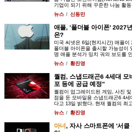
기업이 되기 위해 꾸준한 나눔 활동을 이
뉴스
신동민
애플, '폴더블 아이폰' 202
은?
미국 씨넷은 6일(현지시간) 애플이 20
폴더블 아이폰을 출시할 가능성이 
명 애플 분석가 밍치 궈의 보도를 인용해
뉴스
황진영
퀄컴, 스냅드래곤6 4세대 
포 등에 공급 예정"
퀄컴이 업그레이드된 게임, 사진 및 
점을 둔 모바일용 스냅드래곤6 4
다고 13일 밝혔다. 현재 퀄컴의 최고급
뉴스
황진영
아너
, 자사 스마트폰에 '서클 