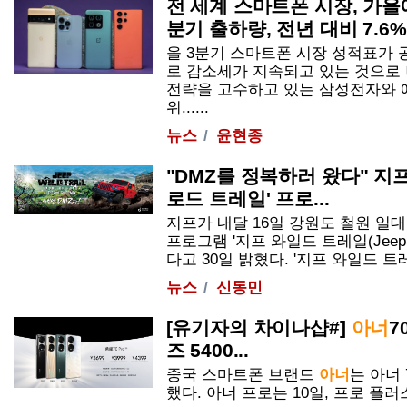
전 세계 스마트폰 시장, 가을
분기 출하량, 전년 대비 7.6%
올 3분기 스마트폰 시장 성적표가 
로 감소세가 지속되고 있는 것으로
전략을 고수하고 있는 삼성전자와 애플
위......
뉴스
윤현종
"DMZ를 정복하러 왔다" 지프
로드 트레일' 프로...
지프가 내달 16일 강원도 철원 일
프로그램 '지프 와일드 트레일(Jeep Wi
다고 30일 밝혔다. '지프 와일드 트레일.
뉴스
신동민
[유기자의 차이나샵#]
아너
7
즈 5400...
중국 스마트폰 브랜드
아너
는
아너
했다.
아너
프로는 10일, 프로 플러스는