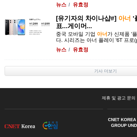
뉴스
유효정
[유기자의 차이나샵#]
아너
'
표...게이머...
중국 모바일 기업
아너
가 신제품 '
다. 시리즈는
아너
플레이 '6T 프로(p
뉴스
유효정
기사 더보기
제휴 및 광고 문의
CNET KOREA 
GROUP UNDE