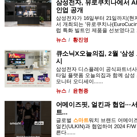
삼성전자, 유로쿠치나에서 AI
인업 공개
삼성전자가 16일부터 21일까지(현
서 개최되는 '유로쿠치나(EuroCucina
럽 특화 빌트인 제품을 선보였다고 17일
뉴스
황진영
큐소닉X오늘의집, 2월 '삼
시
삼성전자 디스플레이 공식파트너사 
타일 플랫폼 오늘의집과 함께 삼성
모니터 오디세이......
뉴스
윤현종
어메이즈핏, 얼킨과 협업···
트
...
글로벌
스마트
워치 브랜드 어메이즈핏
얼킨(ULKIN)과 협업하여 2024 F
른다......