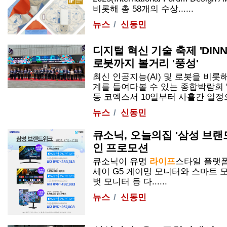
비롯해 총 58개의 수상......
뉴스
신동민
디지털 혁신 기술 축제 'DINNO 
로봇까지 볼거리 '풍성'
최신 인공지능(AI) 및 로봇을 비롯
계를 들여다볼 수 있는 종합박람회 'D
동 코엑스서 10일부터 사흘간 일정으로
뉴스
신동민
큐소닉, 오늘의집 '삼성 브
인 프로모션
큐소닉이 유명
라이프
스타일 플랫폼
세이 G5 게이밍 모니터와
스마트
모
벗 모니터 등 다......
뉴스
신동민