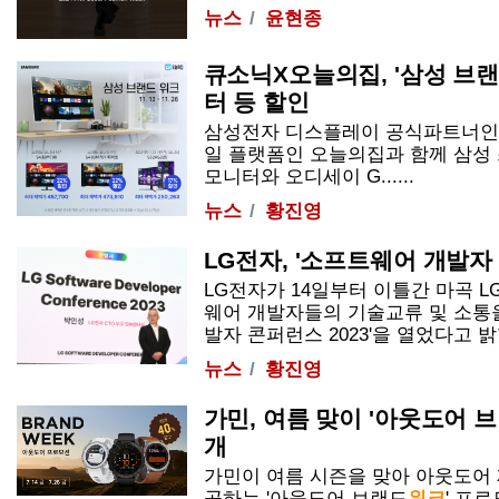
뉴스
윤현종
큐소닉X오늘의집, '삼성 브
터 등 할인
삼성전자 디스플레이 공식파트너인
일 플랫폼인 오늘의집과 함께 삼성
모니터와 오디세이 G......
뉴스
황진영
LG전자, '소프트웨어 개발자
LG전자가 14일부터 이틀간 마곡
웨어 개발자들의 기술교류 및 소통을
발자 콘퍼런스 2023'을 열었다고 밝혔다
뉴스
황진영
가민, 여름 맞이 '아웃도어 
개
가민이 여름 시즌을 맞아 아웃도어 
공하는 '아웃도어 브랜드
위크
' 프