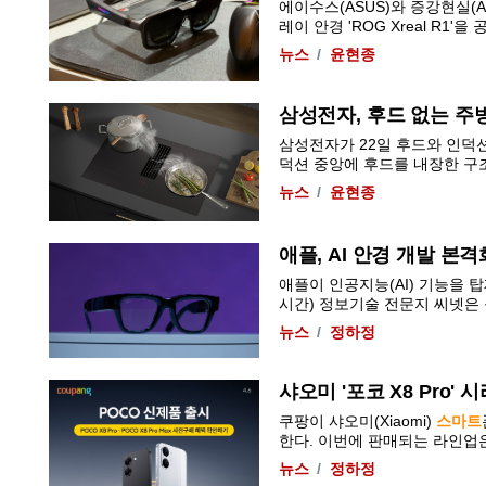
에이수스(ASUS)와 증강현실(A
레이 안경 'ROG Xreal R1'을 공개
뉴스
윤현종
삼성전자, 후드 없는 주
삼성전자가 22일 후드와 인덕션
덕션 중앙에 후드를 내장한 구조가
뉴스
윤현종
애플, AI 안경 개발 본
애플이 인공지능(AI) 기능을 
시간) 정보기술 전문지 씨넷은 블
뉴스
정하정
샤오미 '포코 X8 Pro
쿠팡이 샤오미(Xiaomi)
스마트
한다. 이번에 판매되는 라인업은 ▲포
뉴스
정하정