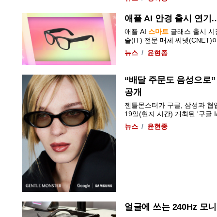
애플 AI 안경 출시 연기
애플 AI
스마트
글래스
출시 시
술(IT) 전문 매체 씨넷(CNET)이 31
뉴스
윤현종
“배달 주문도 음성으로”
공개
젠틀몬스터가 구글, 삼성과 협
19일(현지 시간) 개최된 '구글 I
뉴스
윤현종
얼굴에 쓰는 240Hz 