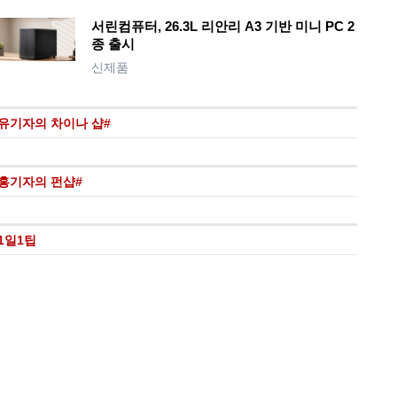
서린컴퓨터, 26.3L 리안리 A3 기반 미니 PC 2
종 출시
신제품
유기자의 차이나 샵#
홍기자의 펀샵#
1일1팁