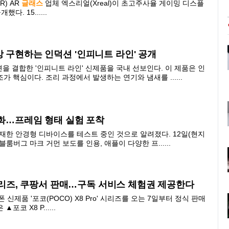
R) AR
글래스
업체 엑스리얼(Xreal)이 초고주사율 게이밍 디스플
했다. 15......
방 구현하는 인덕션 '인피니트 라인' 공개
을 결합한 '인피니트 라인' 신제품을 국내 선보인다. 이 제품은 인
 핵심이다. 조리 과정에서 발생하는 연기와 냄새를 ......
격화…프레임 형태 실험 포착
탑재한 안경형 디바이스를 테스트 중인 것으로 알려졌다. 12일(현지
룸버그 마크 거먼 보도를 인용, 애플이 다양한 프......
' 시리즈, 쿠팡서 판매…구독 서비스 체험권 제공한다
폰 신제품 '포코(POCO) X8 Pro' 시리즈를 오는 7일부터 정식 판매
코 X8 P......