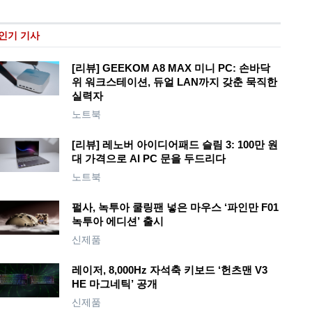
인기 기사
[리뷰] GEEKOM A8 MAX 미니 PC: 손바닥
위 워크스테이션, 듀얼 LAN까지 갖춘 묵직한
실력자
노트북
[리뷰] 레노버 아이디어패드 슬림 3: 100만 원
대 가격으로 AI PC 문을 두드리다
노트북
펄사, 녹투아 쿨링팬 넣은 마우스 ‘파인만 F01
녹투아 에디션’ 출시
신제품
레이저, 8,000Hz 자석축 키보드 ‘헌츠맨 V3
HE 마그네틱’ 공개
신제품