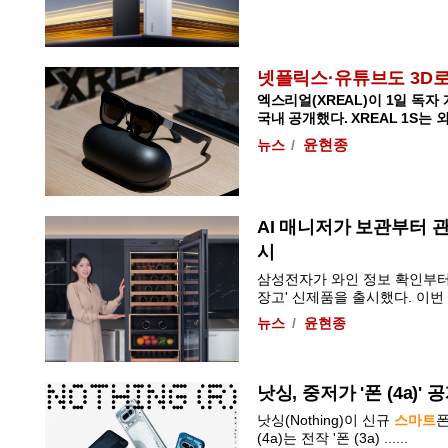
넷플릭스·유튜브도 3D로 
엑스리얼(XREAL)이 1일 독자
국내 공개했다. XREAL 1S는 외부
뉴스
윤현종
AI 매니저가 보관부터 
시
삼성전자가 와인 정보 확인부터 입
장고' 신제품을 출시했다. 이번 신제
뉴스
윤현종
낫싱, 중저가 '폰 (4a)'
낫싱(Nothing)이 신규
스마트
폰
(4a)는 전작 '폰 (3a) ......