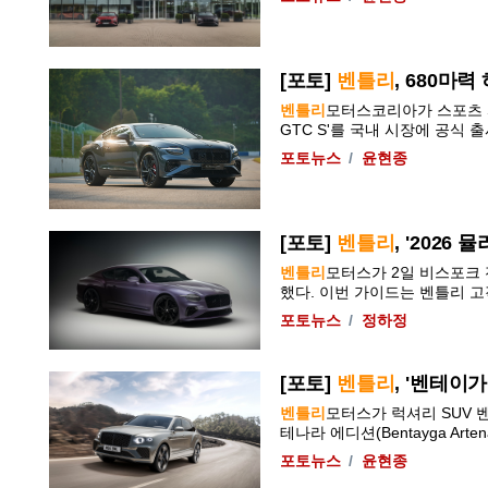
[포토]
벤틀리
, 680마력
벤틀리
모터스코리아가 스포츠 퍼
GTC S'를 국내 시장에 공식 출시
포토뉴스
윤현종
[포토]
벤틀리
, '202
벤틀리
모터스가 2일 비스포크 전담
했다. 이번 가이드는
벤틀리
고객.
포토뉴스
정하정
[포토]
벤틀리
, '벤테이
벤틀리
모터스가 럭셔리 SUV 
테나라 에디션(Bentayga Artenara E
포토뉴스
윤현종