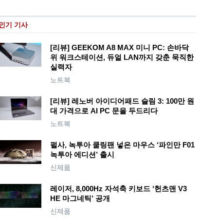
인기 기사
[리뷰] GEEKOM A8 MAX 미니 PC: 손바닥
위 워크스테이션, 듀얼 LAN까지 갖춘 묵직한
실력자
노트북
[리뷰] 레노버 아이디어패드 슬림 3: 100만 원
대 가격으로 AI PC 문을 두드리다
노트북
펄사, 녹투아 쿨링팬 넣은 마우스 ‘파인만 F01
녹투아 에디션’ 출시
신제품
레이저, 8,000Hz 자석축 키보드 ‘헌츠맨 V3
HE 마그네틱’ 공개
신제품