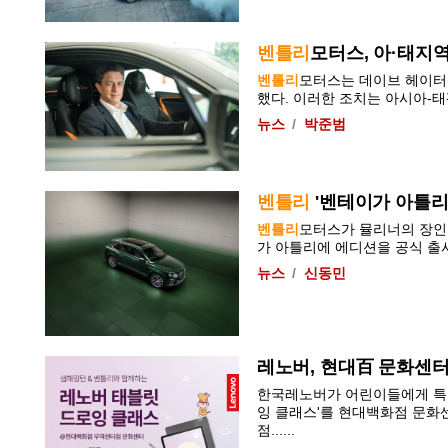
벤틀리
모터스, 아·태지역
벤틀리
모터스는 데이브 헤이터(D
했다. 이러한 조치는 아시아-태평
뉴스
박준범
벤틀리
'벤테이가 아틀리에
벤틀리
모터스가 뮬리너의 장인
가 아틀리에 에디션을 공식 출시한다
뉴스
신동민
레노버, 현대百 문화센터
한국레노버가 어린이들에게 특별
잉 클래스'를 현대백화점 문화
점......