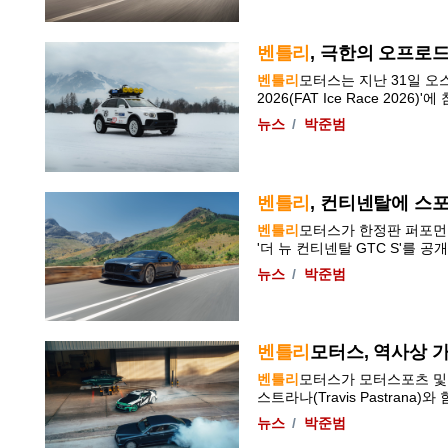
벤틀리
, 극한의 오프로드
벤틀리
모터스는 지난 31일 오스트
2026(FAT Ice Race 2026)'에 참
뉴스
박준범
벤틀리
, 컨티넨탈에 스포츠
벤틀리
모터스가 한정판 퍼포먼스
'더 뉴 컨티넨탈 GTC S'를 공개
뉴스
박준범
벤틀리
모터스, 역사상 가장 
벤틀리
모터스가 모터스포츠 및
스트라나(Travis Pastrana)
뉴스
박준범