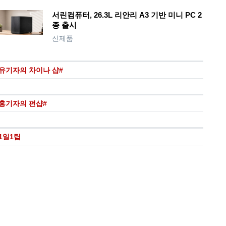
서린컴퓨터, 26.3L 리안리 A3 기반 미니 PC 2
종 출시
신제품
유기자의 차이나 샵#
홍기자의 펀샵#
1일1팁