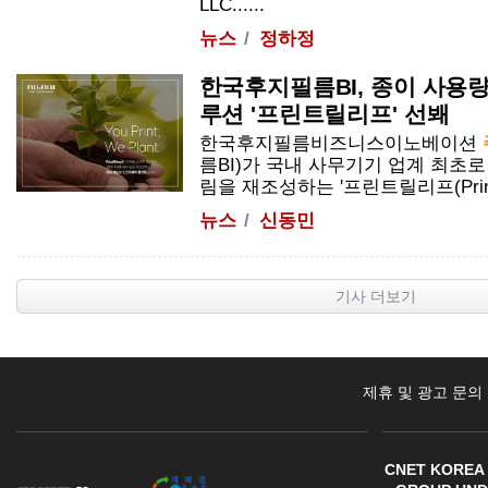
LLC......
뉴스
정하정
한국후지필름BI, 종이 사용량
루션 '프린트릴리프' 선봬
한국후지필름비즈니스이노베이션
름BI)가 국내 사무기기 업계 최초
림을 재조성하는 '프린트릴리프(PrintRe
뉴스
신동민
기사 더보기
제휴 및 광고 문의
CNET KOREA 