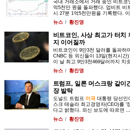
국내 거래소에서 거래 중인 비트코인
억5천만 원을 돌파했다. 업비트 비트
시 27분 1억5천만원을 기록했다. 이후
뉴스
황진영
비트코인, 사상 최고가 터치 
지 이어질까
비트코인이 9만3천 달러를 돌파하
CNBC 등 외신들이 13일(현지시간
이 날 최고 9만3천469달러까지 치솟으
뉴스
황진영
트럼프, 일론 머스크랑 같이
장 발탁
도널드 트럼프
미국
대통령 당선인이
스크 테슬라 최고경영자(CEO)를 
다고 밝혔다. 외신 보도에 따르면 ....
뉴스
황진영