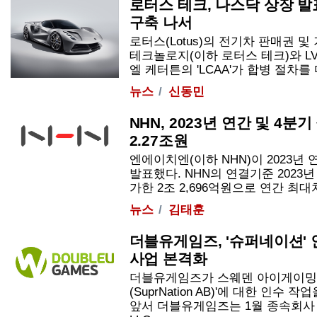
로터스 테크, 나스닥 상장 발표
구축 나서
로터스(Lotus)의 전기차 판매권 및
테크놀로지(이하 로터스 테크)와 L
엘 케터튼의 'LCAA'가 합병 절차를 마
뉴스
신동민
NHN, 2023년 연간 및 4분
2.27조원
엔에이치엔(이하 NHN)이 2023년 
발표했다. NHN의 연결기준 2023년
가한 2조 2,696억원으로 연간 최대치를 
뉴스
김태훈
더블유게임즈, '슈퍼네이션' 
사업 본격화
더블유게임즈가 스웨덴 아이게이밍 
(SuprNation AB)'에 대한 인수
앞서 더블유게임즈는 1월 종속회