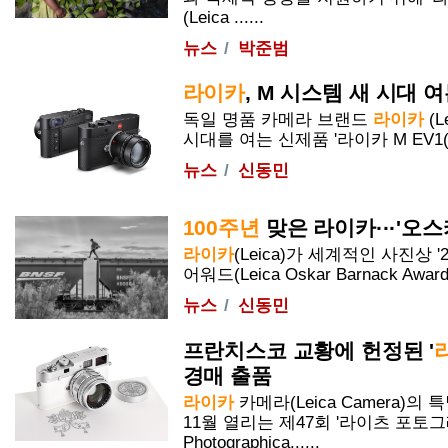
(Leica ......
뉴스
박준범
라이카
, M 시스템 새 시대 여
독일 명품 카메라 브랜드
라이카
(L
시대를 여는 신제품 '
라이카
M EV1(
뉴스
신동민
100주년
맞은
라이카
···'오
라이카
(Leica)가 세계적인 사진상 '
어워드(Leica Oskar Barnack Award,
뉴스
신동민
프란치스코 교황에 헌정된 '
경매 출품
라이카
카메라(Leica Camera)의
11월 열리는 제47회 '라이츠 포토그래
Photographica......