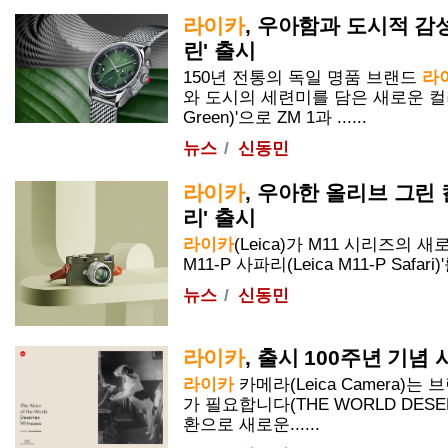
라이카
, 우아함과 도시적 감성 
린' 출시
150년 전통의 독일 명품 브랜드
라
와 도시의 세련미를 담은 새로운 컬러 
Green)'으로 ZM 1과 ......
뉴스
신동민
라이카
, 우아한 올리브 그린 컬
리' 출시
라이카
(Leica)가 M11 시리즈의 
M11-P 사파리(Leica M11-P Safari
뉴스
신동민
라이카
, 출시
100주년
기념 시
라이카
카메라(Leica Camera)는
가 필요합니다(THE WORLD DESER
환으로 새로운......