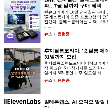
파…7월 말까지 구매 혜택
벤큐코리아가 16일 전자칠판 구매
'클래스룸케어 인증 프로그램'이 전
전했다. 클래스룸케어는 시력 보호
......
뉴스
윤현종
후지필름코리아, '숏필름 제작
31일까지 모집
후지필름일렉트로닉이미징코리아가 오
작 워크숍' 5기 참가자를 모집한다.
일까지 6주 동안 매주 일요일 서.....
뉴스
윤현종
일레븐랩스, AI 오디오 알릴
다