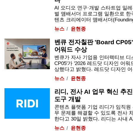
AI 오디오 연구·개발 스타트업 일레븐랩
벌 앰배서더 프로그램 일환으로 한국
텐츠 크리에이터 앰배서더(Founding Co
뉴스
윤현종
벤큐 전자칠판 'Board CP05
어워드 수상
벤큐가 자사 기업용 인터랙티브 디스플
CP05'가 '2026 레드닷 디자인 어
상했다고 밝혔다. 레드닷 디자인 어워드
뉴스
윤현종
리디, 전사 AI 업무 혁신 
도구 개발
콘텐츠 플랫폼 기업 리디가 임직원 
무 문제를 해결할 수 있도록 전사 차
한다고 30일 밝혔다. 리디는 사내 AX
뉴스
윤현종