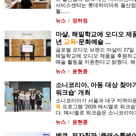
서비스센터는 롯데하이마트 울산점 
월......
뉴스
정하정
마샬, 해밀학교에 오디오 제
년
교육
·문화예술 ...
글로벌 오디오 브랜드 마샬이 27
해밀학교에 오디오 제품을 후원하
예술 활동을 지원한다고 밝혔다. 해밀학
뉴스
윤현종
소니코리아, 아동 대상 찾아가
워크숍' 개최
소니코리아가 서울과 대구 지역아동
육
프로그램 '2026 메시멜로 워크숍
다. 메시멜로 워크숍은 소니코리아가..
뉴스
윤현종
벤큐, 전자칠판 '클래스룸케어 