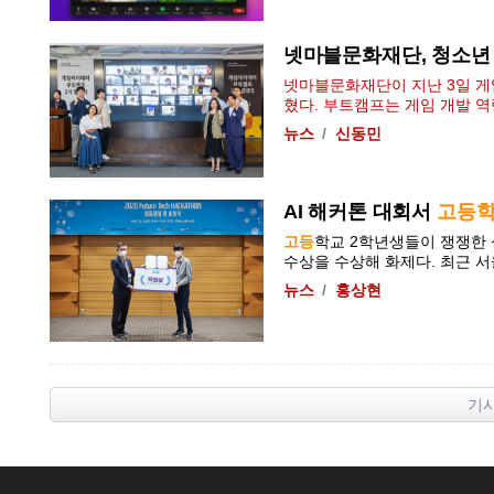
넷마블문화재단, 청소년 
넷마블문화재단이 지난 3일 게
혔다. 부트캠프는 게임 개발 역
뉴스
신동민
AI 해커톤 대회서
고등
고등
학교 2학년생들이 쟁쟁한 
수상을 수상해 화제다. 최근 서울 
뉴스
홍상현
기