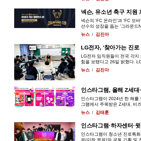
넥슨, 유소년 축구 지원
넥슨의 'FC 온라인'과 'FC 
선수의 성장을 돕는 '그라운드N'
뉴스
김진아
LG전자, '찾아가는 진로
LG전자 임직원들이 전국 각지 
힘을 보탰다고 26일 밝혔다. LG
뉴스
김진아
인스타그램, 올해 Z세
인스타그램이 2024년 한 해를
그램에서 주목받은 Z세대, 비즈니
뉴스
김태훈
인스타그램·하자센터·윗유
인스타그램이 청소년 진로특화
유(이하 윗유)와 공동 기획 및 진