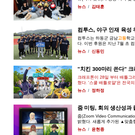
뉴스
김태훈
컴투스, 야구 인재 육성
컴투스는 하동군 금남
고등
학교
다. 이번 후원은 지난 7월 초 컴투
뉴스
신동민
"치킨 300마리 쏜다" 크
크래프톤이 28일 부터 배틀그라
혔다. '스쿨 배틀로얄'은 전국의
뉴스
정하정
줌 미팅, 회의 생산성과
줌(Zoom Video Communic
밝혔다. 새롭게 추가된 ▲맞춤형 
뉴스
윤현종