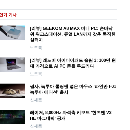
인기 기사
[리뷰] GEEKOM A8 MAX 미니 PC: 손바닥
위 워크스테이션, 듀얼 LAN까지 갖춘 묵직한
실력자
노트북
[리뷰] 레노버 아이디어패드 슬림 3: 100만 원
대 가격으로 AI PC 문을 두드리다
노트북
펄사, 녹투아 쿨링팬 넣은 마우스 ‘파인만 F01
녹투아 에디션’ 출시
신제품
레이저, 8,000Hz 자석축 키보드 ‘헌츠맨 V3
HE 마그네틱’ 공개
신제품