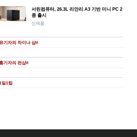
서린컴퓨터, 26.3L 리안리 A3 기반 미니 PC 2
종 출시
신제품
유기자의 차이나 샵#
홍기자의 펀샵#
1일1팁