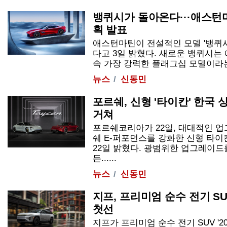
뱅퀴시가 돌아온다···애스턴마
획 발표
애스턴마틴이 전설적인 모델 '뱅퀴시(V
다고 3일 밝혔다. 새로운 뱅퀴시는 
속 가장 강력한 플래그십 모델이라는 설
뉴스
신동민
포르쉐, 신형 '타이칸' 한국 
거쳐
포르쉐코리아가 22일, 대대적인 
쉐 E-퍼포먼스를 강화한 신형 타이
22일 밝혔다. 광범위한 업그레이드
든......
뉴스
신동민
지프, 프리미엄 순수 전기 SU
첫선
지프가 프리미엄 순수 전기 SUV '2