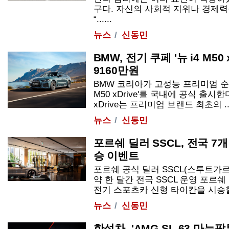
구다. 자신의 사회적 지위나 경제력
“......
뉴스
신동민
BMW, 전기 쿠페 '뉴 i4 M50 
9160만원
BMW 코리아가 고성능 프리미엄 순수
M50 xDrive'를 국내에 공식 출시한다
xDrive는 프리미엄 브랜드 최초의 ....
뉴스
신동민
포르쉐 딜러 SSCL, 전국 7개
승 이벤트
포르쉐 공식 딜러 SSCL(스투트가
약 한 달간 전국 SSCL 운영 포르
전기 스포츠카 신형 타이칸을 시승할 수 
뉴스
신동민
한성차, 'AMG SL 63 마누