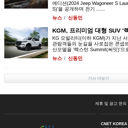
에디션(2024 Jeep Wagoneer S La
S)'을 공개하며 전기 ......
뉴스
신동민
KGM, 프리미엄 대형 SUV 
KG 모빌리티(이하 KGM)가 지난
관람객들의 눈길을 사로잡은 콘셉트
산모델을 '렉스턴 Summit(써밋)'으
뉴스
신동민
기사 더보기
제휴 및 광고 문의
CNET KOREA 